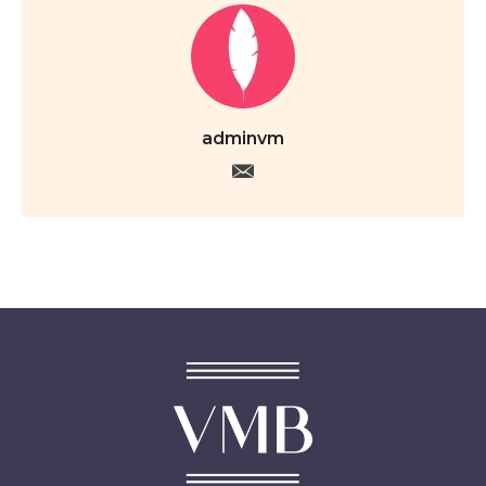
adminvm