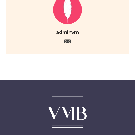
adminvm