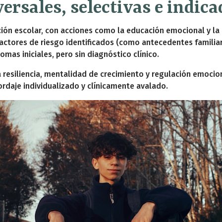
ersales, selectivas e indica
ación escolar, con acciones como la educación emocional y la
factores de riesgo identificados (como antecedentes familia
tomas iniciales, pero sin diagnóstico clínico.
 resiliencia, mentalidad de crecimiento y regulación emocio
ordaje individualizado y clínicamente avalado.